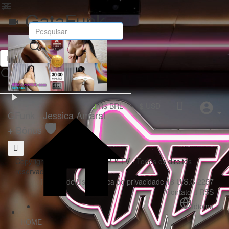
GataFunk
R$ BRL
$ USD
GFunk - Jessica Amaral
🛡️
+ Bônus
Copyright | 2025 © GATAPOP™ TV - Todos os direitos
reservados
Termos de Uso
Politica de privacidade
18 U.S.C 2257
Contato
RSS
Idioma
HOME