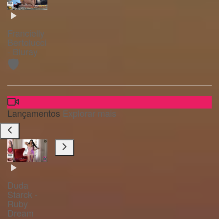
Francielly
Bertolucci
- Bluray
🛡️
Lançamentos
Explorar mais
Duda
Starck -
Ruby
Dream