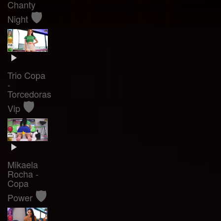
Chanty
🛡️
Night
Trio Copa
-
Torcedoras
🛡️
Vip
Mikaela
Rocha -
Copa
🛡️
Power