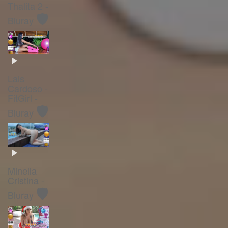
Thalita 2 -
🛡️
Bluray
Lais
Cardoso -
FitGirl -
🛡️
Bluray
Minella
Cristina -
🛡️
Bluray