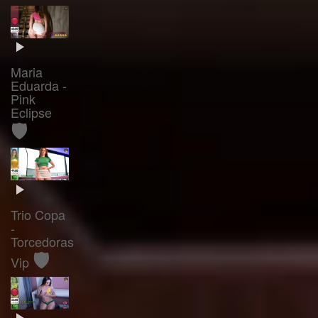
Maria
Eduarda -
Pink
Eclipse
🛡️
Trio Copa
-
Torcedoras
🛡️
Vip