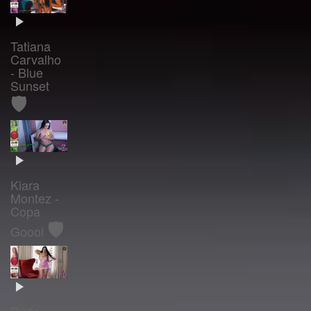
Tatiana
Carvalho
- Blue
Sunset
🛡️
Kiara
Montez -
Copa
🛡️
Goool
Duda