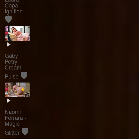
Copa
Ignition
🛡️
Gaby
Petry -
Cream
🛡️
Pulse
Naomi
Ferrara -
Magic
🛡️
Glitter