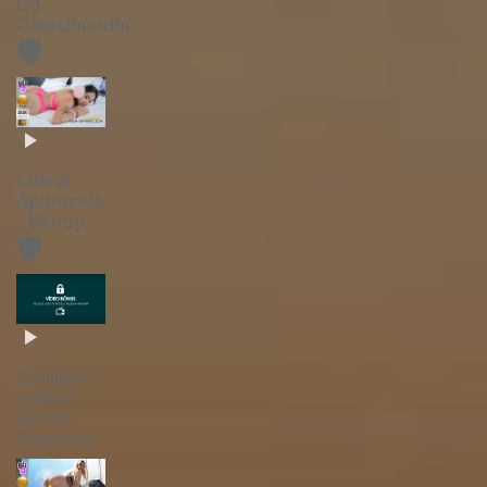
Ed
Colecionador
🛡️
Luana
Aparecida
- Bluray
🛡️
Emiliana
Agacci -
Bonus
Surpresa