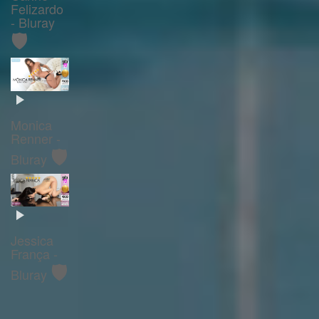
Felizardo
- Bluray
🛡️
Monica
Renner -
🛡️
Bluray
Jessica
França -
🛡️
Bluray