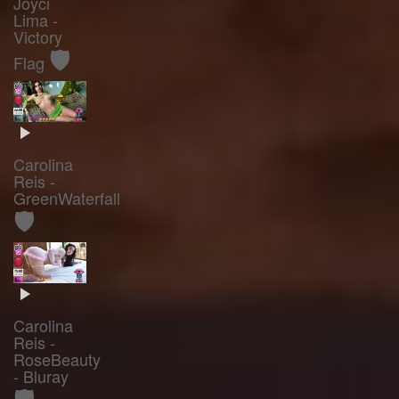
Joyci
Lima -
Victory
🛡️
Flag
Carolina
Reis -
GreenWaterfall
🛡️
Carolina
Reis -
RoseBeauty
- Bluray
🛡️