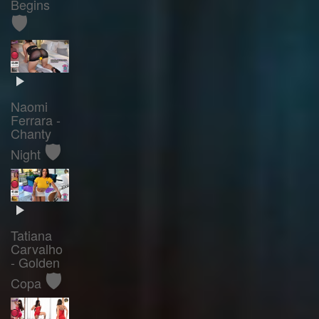
Begins
🛡️
Naomi
Ferrara -
Chanty
🛡️
Night
Tatiana
Carvalho
- Golden
🛡️
Copa