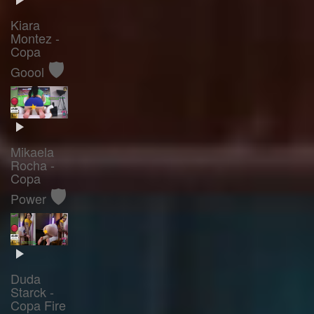
Kiara
Montez -
Copa
🛡️
Goool
Mikaela
Rocha -
Copa
🛡️
Power
Duda
Starck -
Copa Fire