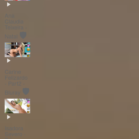
Ana
Claudia
Teixeira -
🛡️
Natal
Carine
Felizardo
- Part2 -
🛡️
Bluray
Isadora
Severo -