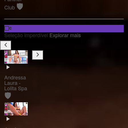
🛡️
Club
Seleção imperdível
Explorar mais
Andressa
Laura -
Lolita Spa
🛡️