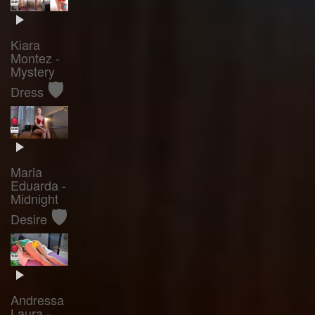
Kiara
Montez -
Mystery
🛡️
Dress
Maria
Eduarda -
Midnight
🛡️
Desire
Andressa
Laura -