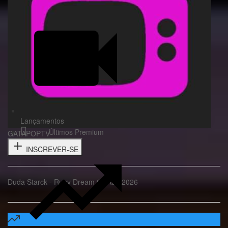
Lançamentos
Últimos Premium
GATAPOPTV
INSCREVER-SE
Duda Starck - Ruby Dream 05 Aug 2026