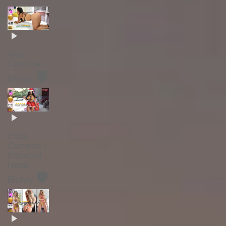
Ana
Carolina -
🛡️
Bluray
Elisa
Campos -
Especial
Natal -
🛡️
Bluray