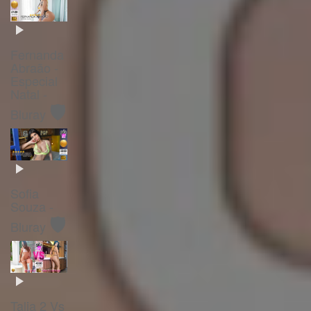
Fernanda
Abraão -
Especial
Natal -
🛡️
Bluray
Sofia
Souza -
🛡️
Bluray
Talia 2 Vs