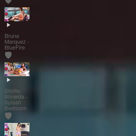
Bruna
Marquez -
BlueFire
🛡️
Shofie
Almeida -
Splash
Bedroom
🛡️