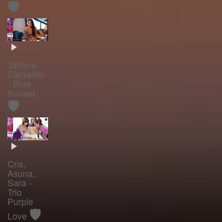
🛡️
Tatiana
Carvalho
- Blue
Sunset
🛡️
Cris,
Asuna,
Sara -
Trio
Purple
🛡️
Love