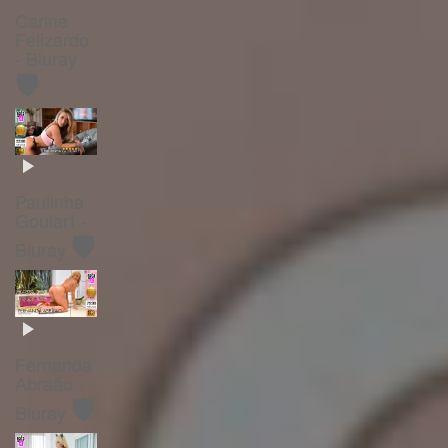
Carine
Felizardo
- Bluray
🛡️
Paulinha
Goulart -
🛡️
Bluray
Fernanda
Abraão -
🛡️
Bluray