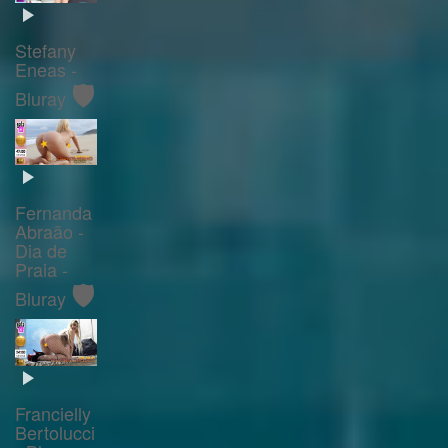
Stefany
Eneas -
🛡️
Bluray
Fernanda
Abraão -
Dia de
Praia -
🛡️
Bluray
Francielly
Bertolucci