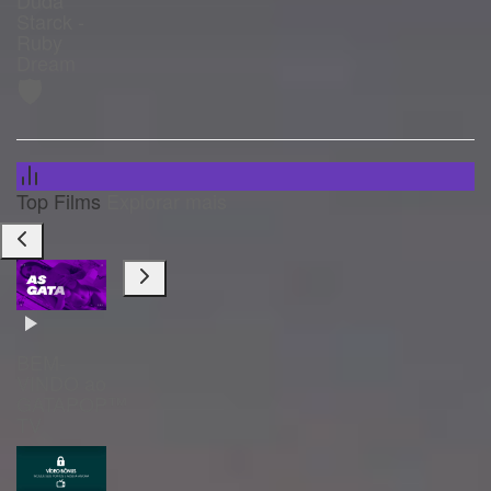
Starck -
Ruby
Dream
🛡️
Top Films
Explorar mais
BEM-
VINDO ao
GATAPOP™
TV