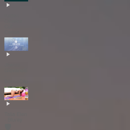
Katlen
Oliveira -
Cut
Cenas
Jhenni
Giovanelli
-
BônusClip
Talia Elen
- Bluray
🛡️