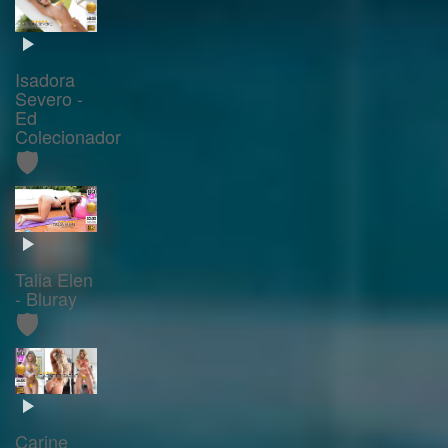
Isadora
Severo -
Ed
Colecionador
🛡️
Talia Elen
- Bluray
🛡️
Carine