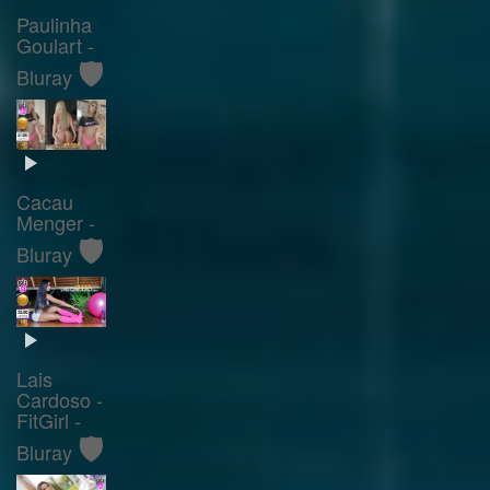
Paulinha
Goulart -
🛡️
Bluray
Cacau
Menger -
🛡️
Bluray
Lais
Cardoso -
FitGirl -
🛡️
Bluray