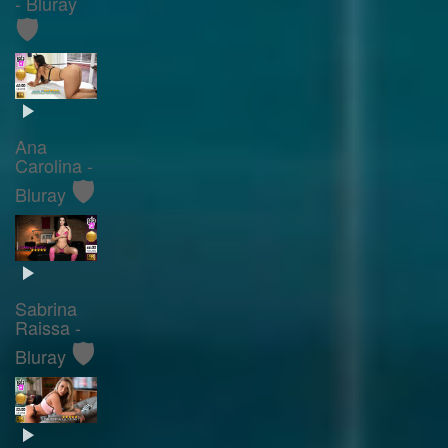
- Bluray
🛡️
Ana
Carolina -
🛡️
Bluray
Sabrina
Raissa -
🛡️
Bluray